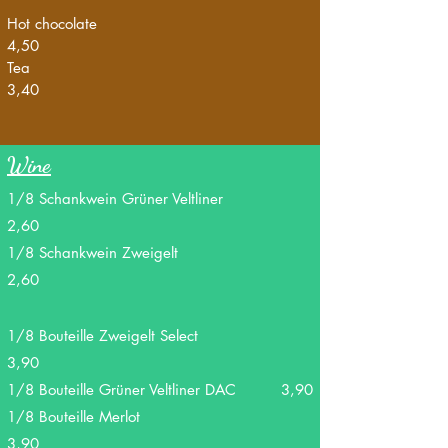
Hot chocolate
4,50
Tea
3,40
Wine
1/8 Schankwein Grüner Veltliner
2,60
1/8 Schankwein Zweigelt
2,60
1/8 Bouteille Zweigelt Select
3,90
1/8 Bouteille Grüner Veltliner DAC 3,90
1/8 Bouteille Merlot
3,90