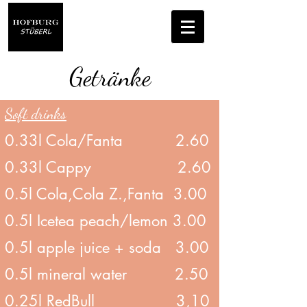
Getränke
Soft drinks
0.33l Cola/Fanta 2.60
0.33l Cappy 2.60
0.5l Cola,Cola Z.,Fanta 3.00
0.5l Icetea peach/lemon 3.00
0.5l apple juice + soda 3.00
0.5l mineral water 2.50
0.25l RedBull 3,10