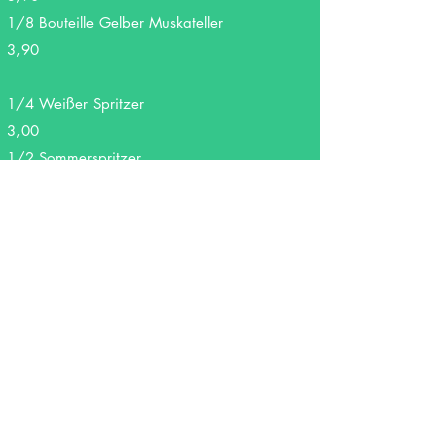
1/8 Bouteille Gelber Muskateller
3,90
1/4 Weißer Spritzer
3,00
1/2 Sommerspritzer
5,00
Produktion: Kramer
NÖ Falkenstein
Beer
0,33l Beer Fl. 3.60
0,33l Zipfer Ds. 3,40
0,5l Wieselburger Fl.
4,30